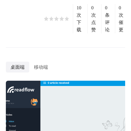
10
0
0
0
次
次
条
次
下
点
评
催
载
赞
论
更
桌面端
移动端