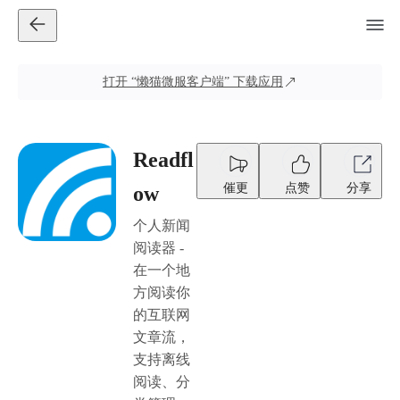
打开
“懒猫微服客户端”
下载应用
Readfl
催更
点赞
分享
ow
个人新闻
阅读器 -
在一个地
方阅读你
的互联网
文章流，
支持离线
阅读、分