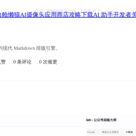
打开
“懒猫微服客户端”
下载应用
力舱
懒猫AI摄像头
应用商店
攻略
下载
AI 助手
开发者
 Markdown 排版引擎。
点赞
0 条评论
0 次催更