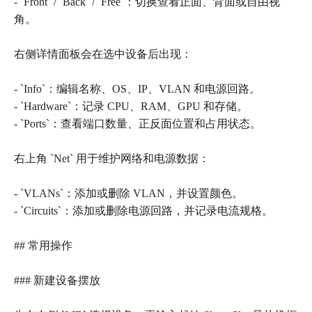
- `Front` / `Back` / `Free`：切换查看正面、背面或自由视
角。
右侧详情面板会在选中设备后出现：
- `Info`：编辑名称、OS、IP、VLAN 和电源回路。
- `Hardware`：记录 CPU、RAM、GPU 和存储。
- `Ports`：查看端口数量、正反面位置和占用状态。
右上角 `Net` 用于维护网络和电源数据：
- `VLANs`：添加或删除 VLAN，并设置颜色。
- `Circuits`：添加或删除电源回路，并记录电流规格。
## 常用操作
### 新建设备摆放