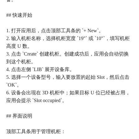
## 快速开始
1. 打开应用后，点击顶部工具条的 `+ New`。
2. 输入机柜名称，选择机柜宽度 `19"` 或 `10"`，填写机柜
高度 U 数。
3. 点击 `Create` 创建机柜。创建成功后，应用会自动切换
到这个机柜。
4. 点击左侧 `LIB` 展开设备库。
5. 选择一个设备型号，输入要放置的起始 Slot，然后点击
`OK`。
6. 设备会出现在 3D 机柜中；如果目标 U 位已经被占用，
应用会提示 `Slot occupied`。
## 界面说明
顶部工具条用于管理机柜：