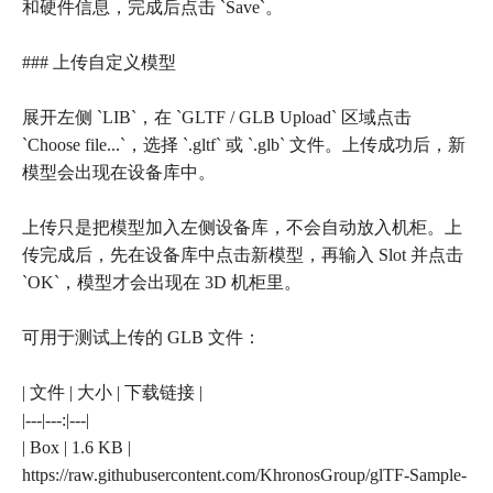
和硬件信息，完成后点击 `Save`。
### 上传自定义模型
展开左侧 `LIB`，在 `GLTF / GLB Upload` 区域点击
`Choose file...`，选择 `.gltf` 或 `.glb` 文件。上传成功后，新
模型会出现在设备库中。
上传只是把模型加入左侧设备库，不会自动放入机柜。上
传完成后，先在设备库中点击新模型，再输入 Slot 并点击
`OK`，模型才会出现在 3D 机柜里。
可用于测试上传的 GLB 文件：
| 文件 | 大小 | 下载链接 |
|---|---:|---|
| Box | 1.6 KB |
https://raw.githubusercontent.com/KhronosGroup/glTF-Sample-