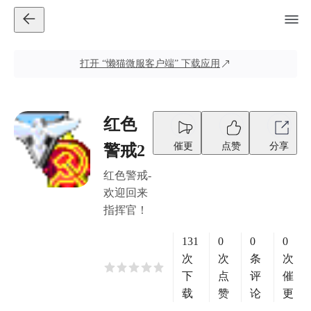
打开
“懒猫微服客户端”
下载应用
红色
催更
点赞
分享
警戒2
红色警戒-
欢迎回来
指挥官！
131
0
0
0
次
次
条
次
下
点
评
催
载
赞
论
更