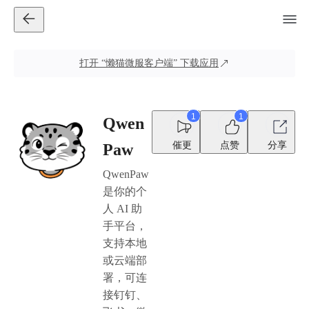
打开
“懒猫微服客户端”
下载应用
1
1
Qwen
催更
点赞
分享
Paw
QwenPaw
是你的个
人 AI 助
手平台，
支持本地
或云端部
署，可连
接钉钉、