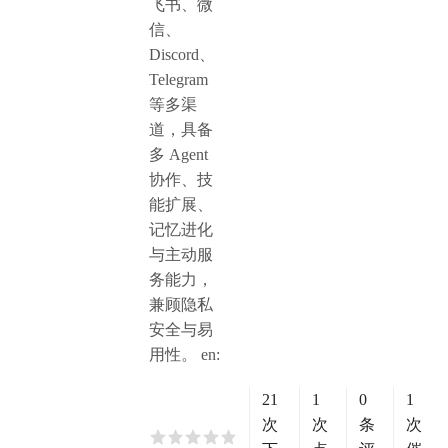
飞书、微
信、
Discord、
Telegram
等多渠
道，具备
多 Agent
协作、技
能扩展、
记忆进化
与主动服
务能力，
兼顾隐私
安全与易
用性。 en:
21
1
0
1
次
次
条
次