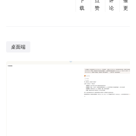
下
点
评
催
载
赞
论
更
桌面端