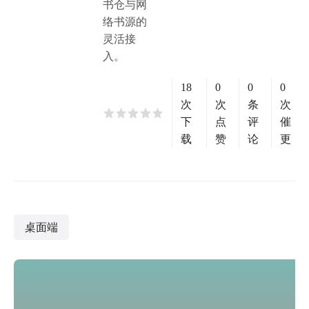
书仓与网
络书源的
灵活接
入。
18
0
0
0
次
次
条
次
下
点
评
催
载
赞
论
更
桌面端