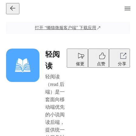
打开
“懒猫微服客户端”
下载应用
轻阅
催更
点赞
分享
读
轻阅读
（read 后
端）是一
套面向移
动端优先
的小说阅
读后端，
提供统一