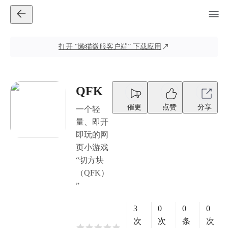
打开
“懒猫微服客户端”
下载应用
QFK
催更
点赞
分享
一个轻
量、即开
即玩的网
页小游戏
“切方块
（QFK）
”
3
0
0
0
次
次
条
次