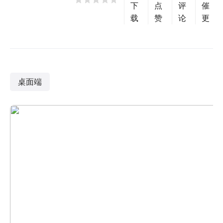
下
点
评
催
载
赞
论
更
桌面端