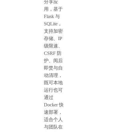
分享应
用，基于
Flask 与
SQLite，
支持加密
存储、IP
级限速、
CSRF 防
护、阅后
即焚与自
动清理，
既可本地
运行也可
通过
Docker 快
速部署，
适合个人
与团队在