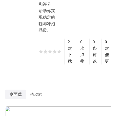
和评分，
帮助你实
现稳定的
咖啡冲泡
品质。
2
0
0
0
次
次
条
次
下
点
评
催
载
赞
论
更
桌面端
移动端