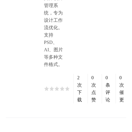
管理系
统，专为
设计工作
流优化。
支持
PSD、
AI、图片
等多种文
件格式。
2
0
0
0
次
次
条
次
下
点
评
催
载
赞
论
更