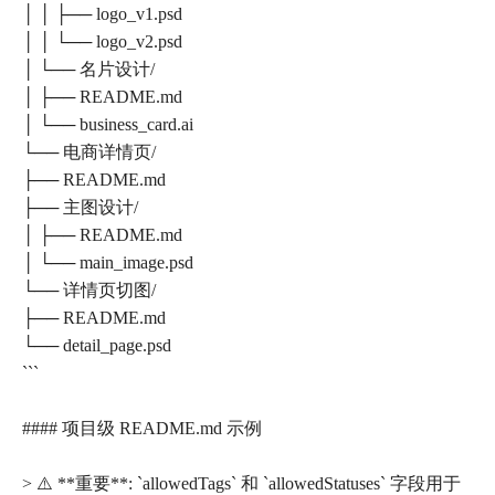
│ │ ├── logo_v1.psd
│ │ └── logo_v2.psd
│ └── 名片设计/
│ ├── README.md
│ └── business_card.ai
└── 电商详情页/
├── README.md
├── 主图设计/
│ ├── README.md
│ └── main_image.psd
└── 详情页切图/
├── README.md
└── detail_page.psd
```
#### 项目级 README.md 示例
> ⚠️ **重要**: `allowedTags` 和 `allowedStatuses` 字段用于