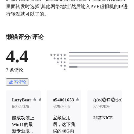
里面转发时选择`其他网络地址`然后输入PVE虚拟机的IP进
懒猫评分/评论
4.4
7 条评论
写评论
LazyBear
u54001653
(((φ(◎ロ◎;)φ)))
6/27/2026
5/29/2026
5/29/2026
能成功装上
宝藏应用
非常NICE
Win11的最
啊，这下我
新专业版，
买的48G内