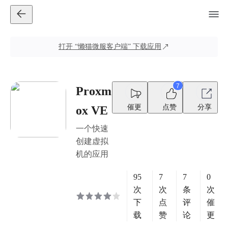
打开
“懒猫微服客户端”
下载应用
7
Proxm
催更
点赞
分享
ox VE
一个快速
创建虚拟
机的应用
95
7
7
0
次
次
条
次
下
点
评
催
载
赞
论
更