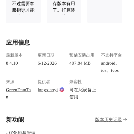
不过需要客
存版本有用
服指导才能
了。打算装
完成，有一
个黑苹果玩
些参数设置
玩，期待持
需要注意
续更新。
应用信息
最新版本
更新日期
预估安装占用
不支持平台
8.4.10
6/12/2026
407.84 MB
android、
ios、tvos
来源
提供者
兼容性
GreenDamTa
longxiaoyi
可在此设备上
n
使用
新功能
版本历史记录
- 优化磁盘管理