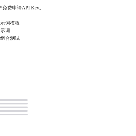
费申请API Key。
提示词模板
提示词
的组合测试
看