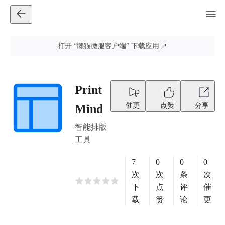
打开
“懒猫微服客户端”
下载应用
Print
催更
点赞
分享
Mind
智能排版
工具
7
0
0
0
次
次
条
次
下
点
评
催
载
赞
论
更