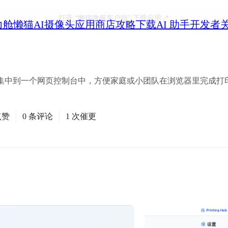
打开
“懒猫微服客户端”
下载应用
力舱
懒猫AI摄像头
应用商店
攻略
下载
AI 助手
开发者
集中到一个网页控制台中，方便家庭或小团队在浏览器里完成打
点赞
0 条评论
1 次催更