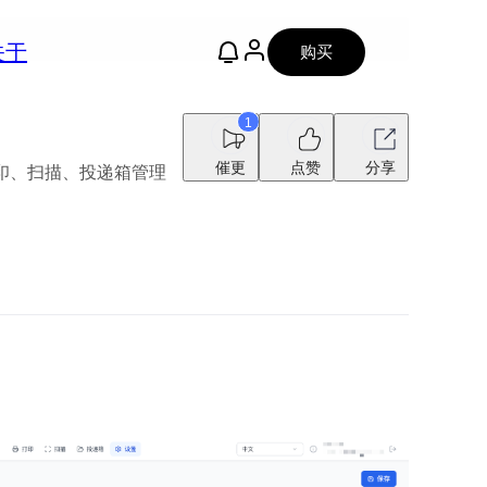
关于
购买
1
催更
点赞
分享
印、扫描、投递箱管理