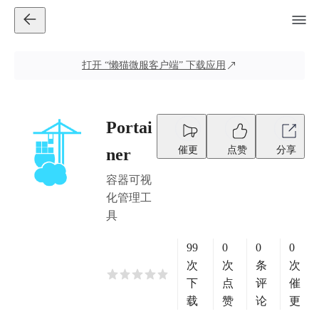
打开
“懒猫微服客户端”
下载应用
Portai
催更
点赞
分享
ner
容器可视
化管理工
具
99
0
0
0
次
次
条
次
下
点
评
催
载
赞
论
更