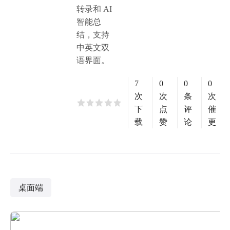
转录和 AI
智能总
结，支持
中英文双
语界面。
7
0
0
0
次
次
条
次
下
点
评
催
载
赞
论
更
桌面端