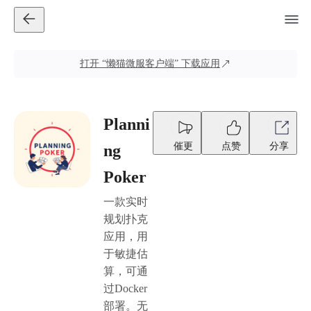
打开
“懒猫微服客户端”
下载应用
Planni
催更
点赞
分享
ng
Poker
一款实时
规划扑克
应用，用
于敏捷估
算，可通
过Docker
部署。无