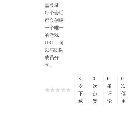
需登录 -
每个会话
都会创建
一个唯一
的游戏
URL，可
以与团队
成员分
享。
3
0
0
0
次
次
条
次
下
点
评
催
载
赞
论
更