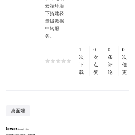
云端环境
下搭建轻
量级数据
中转服
务。
1
0
0
0
次
次
条
次
下
点
评
催
载
赞
论
更
桌面端