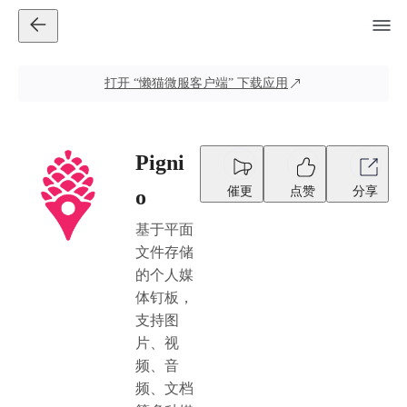
打开
“懒猫微服客户端”
下载应用
Pigni
催更
点赞
分享
o
基于平面
文件存储
的个人媒
体钉板，
支持图
片、视
频、音
频、文档