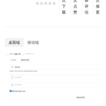
次
次
条
次
下
点
评
催
载
赞
论
更
桌面端
移动端