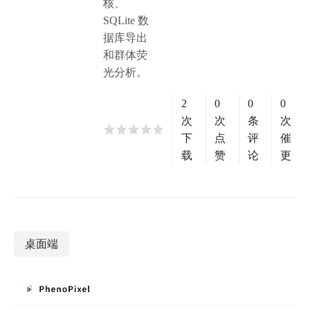
核、
SQLite 数
据库导出
和群体荧
光分析。
2
0
0
0
次
次
条
次
下
点
评
催
载
赞
论
更
桌面端