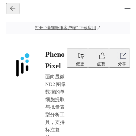
打开
“懒猫微服客户端”
下载应用
Pheno
催更
点赞
分享
Pixel
面向显微
ND2 图像
数据的单
细胞提取
与批量表
型分析工
具，支持
标注复