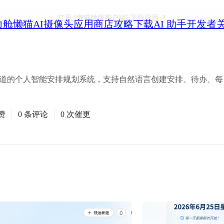
打开
“懒猫微服客户端”
下载应用
力舱
懒猫AI摄像头
应用商店
攻略
下载
AI 助手
开发者
ph 和微信通道的个人智能安排规划系统，支持自然语言创建安排、待办
赞
0 条评论
0 次催更