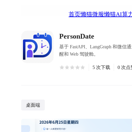
首页
懒猫微服
懒猫AI算
PersonDate
基于 FastAPI、LangGra
醒和 Web 驾驶舱。
5 次下载
0 次点
桌面端