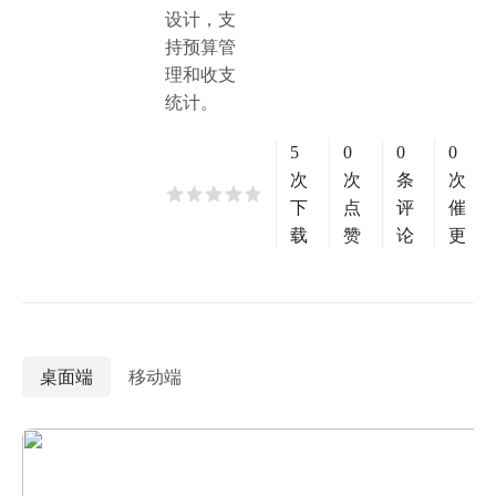
设计，支
持预算管
理和收支
统计。
5
0
0
0
次
次
条
次
下
点
评
催
载
赞
论
更
桌面端
移动端