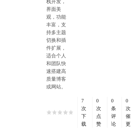
栈开发，
界面美
观，功能
丰富，支
持多主题
切换和插
件扩展，
适合个人
和团队快
速搭建高
质量博客
或网站。
7
0
0
0
次
次
条
次
下
点
评
催
载
赞
论
更