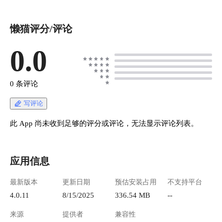
云的续费，自己都要一手抓。 Prefreeblog在懒猫
微服上，也省去了搭建的环节，直接安装后就能
懒猫评分/评论
使用。
https://appstore.lazycat.cloud/#/shop/detail/cloud.laz
ycat.app.perfreeblog ## 登录 在懒猫微服里安装
0.0
后，输入基本信息进行配置，就可以使用。 !
[1.png](https://lzc-playground-1301583638.cos.ap-
chengdu.myqcloud.com/guidelines/710/2719356c-
0 条评论
aa46-48b1-83a2-631a1abbff02.png "1.png") ## 使
用 > 博客的使用，我个人用的最多的是： > >
写评论
1、文章撰写； > 2、文章分类：标签、分类； >
3、评论管理； > 4、可自行安装一些插件； 然
此 App 尚未收到足够的评分或评论，无法显示评论列表。
而，prefreeblog几乎可以满足我对博客的所有需
求。 登录后，便进入了首页。首页看着比较简
单，根据左侧导航栏就能看懂各个环节分别实现
应用信息
什么功能。 ![2.png](https://lzc-playground-
1301583638.cos.ap-
最新版本
更新日期
预估安装占用
不支持平台
chengdu.myqcloud.com/guidelines/710/bb5992fa-
0ee0-4ac0-aa78-d8ac421a99b2.png "2.png") 我还是
4.0.11
8/15/2025
336.54 MB
--
比较喜欢先写篇文章来尝试下这个博客。比较有
来源
提供者
兼容性
好感的是文章的输入是支持Markdown的，并且可