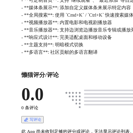
- **可定制首页**: 支持"继续观看"、"最近添加"等
- **媒体条展示**: 添加自定义媒体条来展示特定内容
- **全局搜索**: 使用 `Cmd+K` / `Ctrl+K` 快速搜索媒
- **视频播放器**: 内置电影和电视剧播放器
- **音乐播放器**: 支持边浏览边播放音乐专辑或播放
- **响应式设计**: 完美适配桌面和移动设备
- **主题支持**: 明暗模式切换
- **多语言**: 社区贡献的多语言翻译
懒猫评分/评论
0.0
0 条评论
写评论
此 App 尚未收到足够的评分或评论，无法显示评论列表