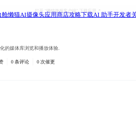
打开
“懒猫微服客户端”
下载应用
力舱
懒猫AI摄像头
应用商店
攻略
下载
AI 助手
开发者
提供现代化的媒体库浏览和播放体验.
赞
0 条评论
0 次催更