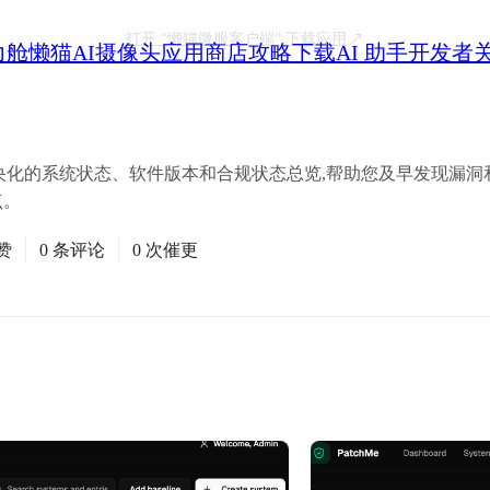
打开
“懒猫微服客户端”
下载应用
力舱
懒猫AI摄像头
应用商店
攻略
下载
AI 助手
开发者
央化的系统状态、软件版本和合规状态总览,帮助您及早发现漏洞和过
点。
赞
0 条评论
0 次催更