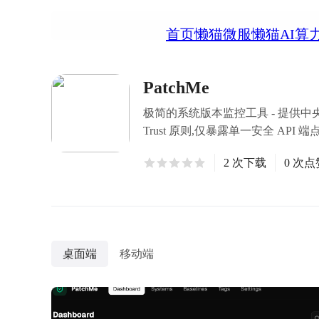
首页
懒猫微服
懒猫AI算
PatchMe
极简的系统版本监控工具 - 提供中
Trust 原则,仅暴露单一安全 API 端
2 次下载
0 次点
桌面端
移动端