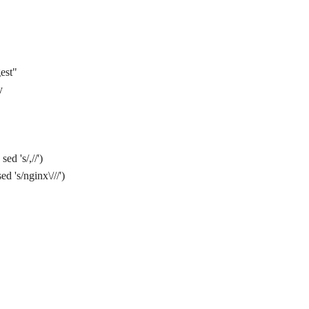
est"
y
d 's/,//')
's/nginx\///')