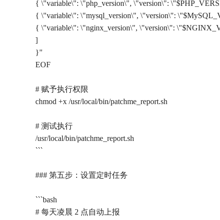
{ \"variable\": \"php_version\", \"version\": \"$PHP_VER
{ \"variable\": \"mysql_version\", \"version\": \"$MySQ
{ \"variable\": \"nginx_version\", \"version\": \"$NGIN
]
}"
EOF
# 赋予执行权限
chmod +x /usr/local/bin/patchme_report.sh
# 测试执行
/usr/local/bin/patchme_report.sh
```
### 第五步：设置定时任务
```bash
# 每天凌晨 2 点自动上报