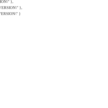
SION\" },
L_VERSION\" },
X_VERSION\" }