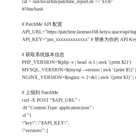
cat > /usr/local/bin/patchme_report.sh << 'EOF'
#!/bin/bash
# PatchMe API 配置
API_URL="https://patchme.lanmao168.heiyu.space/api/ing
API_KEY="pm_xxxxxxxxxxxxx" # 替换为你的 API Ke
# 获取系统版本信息
PHP_VERSION=$(php -v | head -n 1 | awk '{print $2}')
MYSQL_VERSION=$(mysql --version | awk '{print $5}' | se
NGINX_VERSION=$(nginx -v 2>&1 | awk '{print $3}' | sed 
# 上报到 PatchMe
curl -X POST "$API_URL" \
-H "Content-Type: application/json" \
-d "{
\"key\": \"$API_KEY\",
\"versions\": [