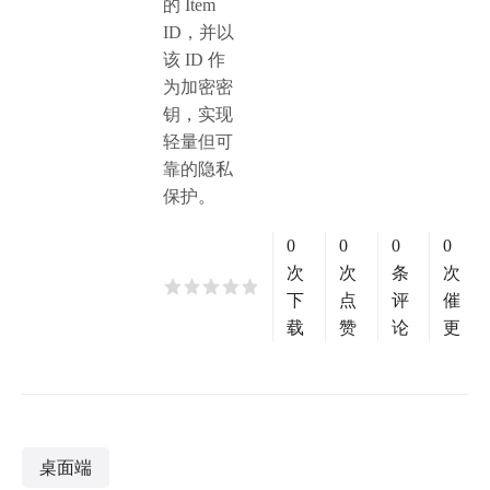
的 Item
ID，并以
该 ID 作
为加密密
钥，实现
轻量但可
靠的隐私
保护。
0
0
0
0
次
次
条
次
下
点
评
催
载
赞
论
更
桌面端