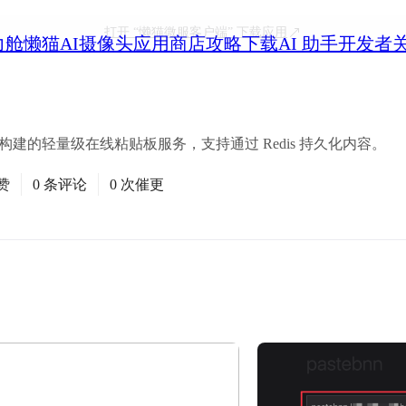
打开
“懒猫微服客户端”
下载应用
力舱
懒猫AI摄像头
应用商店
攻略
下载
AI 助手
开发者
velteKit 构建的轻量级在线粘贴板服务，支持通过 Redis 持久化内容。
赞
0 条评论
0 次催更