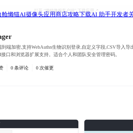
打开
“懒猫微服客户端”
下载应用
力舱
懒猫AI摄像头
应用商店
攻略
下载
AI 助手
开发者
ager
端加密,支持WebAuthn生物识别登录,自定义字段,CSV导入导出。基
提供稳定的API接口和浏览器扩展支持。适合个人和团队安全管理密码。
赞
0 条评论
0 次催更