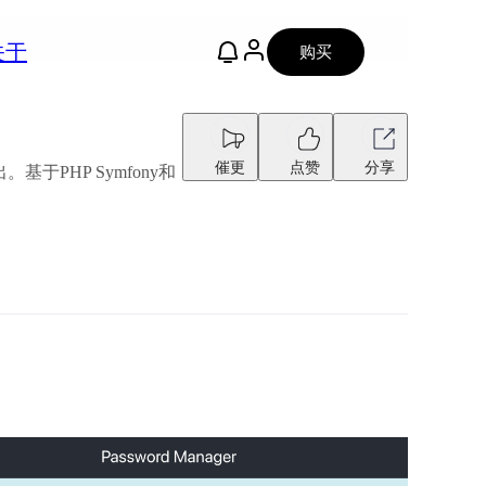
关于
购买
催更
点赞
分享
于PHP Symfony和