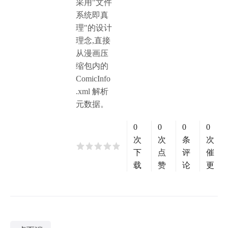
采用"文件
系统即真
理"的设计
理念,直接
从漫画压
缩包内的
ComicInfo
.xml 解析
元数据。
0
0
0
0
次
次
条
次
下
点
评
催
载
赞
论
更