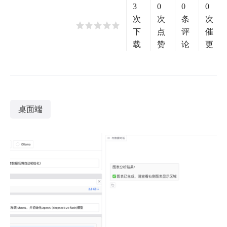
3
0
0
0
次
次
条
次
下
点
评
催
载
赞
论
更
桌面端