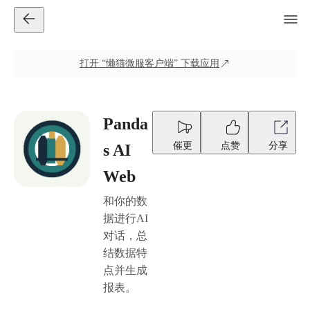
打开
“懒猫微服客户端”
下载应用
Panda
催更
点赞
分享
s AI
Web
和你的数
据进行AI
对话，总
结数据特
点并生成
报表。