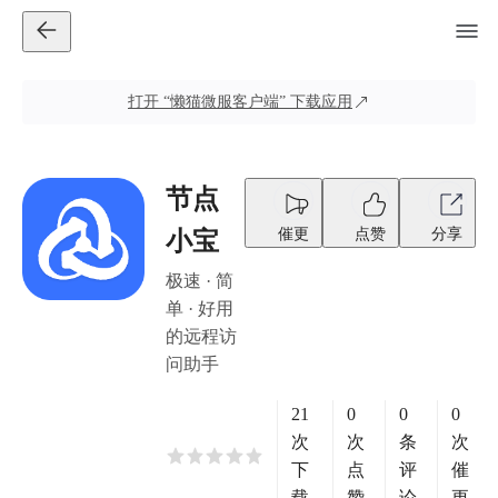
打开
“懒猫微服客户端”
下载应用
节点
催更
点赞
分享
小宝
极速 · 简
单 · 好用
的远程访
问助手
21
0
0
0
次
次
条
次
下
点
评
催
载
赞
论
更