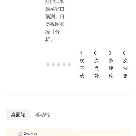
排卵日和
易孕窗口
预测、日
历视图和
统计分
析。
4
0
0
0
次
次
条
次
下
点
评
催
载
赞
论
更
桌面端
移动端