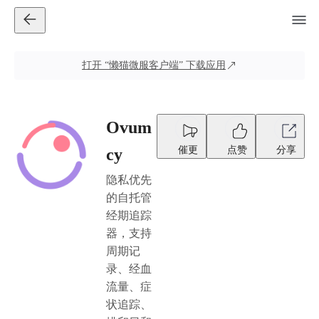
打开
“懒猫微服客户端”
下载应用
Ovum
催更
点赞
分享
cy
隐私优先
的自托管
经期追踪
器，支持
周期记
录、经血
流量、症
状追踪、