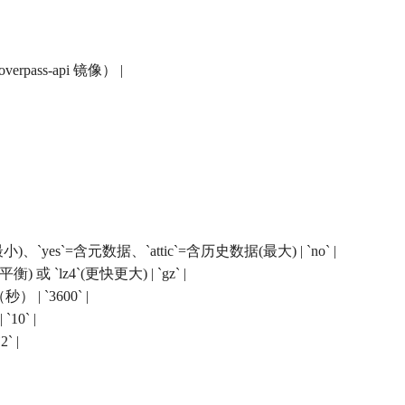
overpass-api 镜像） |
)、`yes`=含元数据、`attic`=含历史数据(最大) | `no` |
) 或 `lz4`(更快更大) | `gz` |
 | `3600` |
10` |
` |