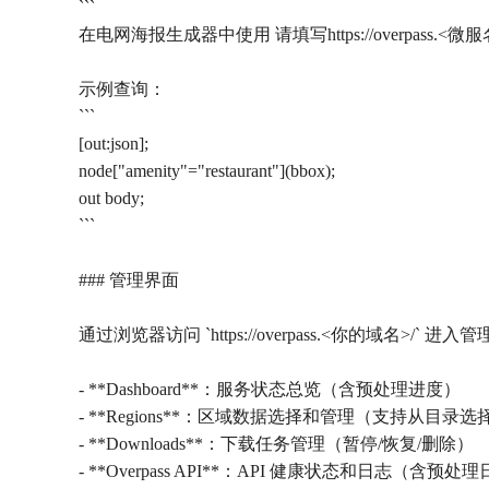
```
在电网海报生成器中使用 请填写https://overpass.<微服名>.he
示例查询：
```
[out:json];
node["amenity"="restaurant"](bbox);
out body;
```
### 管理界面
通过浏览器访问 `https://overpass.<你的域名>/` 
- **Dashboard**：服务状态总览（含预处理进度）
- **Regions**：区域数据选择和管理（支持从目录选
- **Downloads**：下载任务管理（暂停/恢复/删除）
- **Overpass API**：API 健康状态和日志（含预处