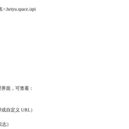
iyu.space./api
进入管理界面，可查看：
择或自定义 URL）
理日志）