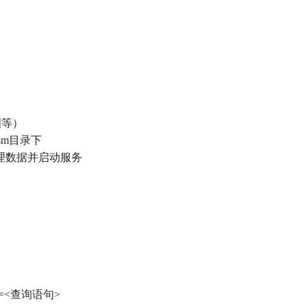
洲等）
osm目录下
动处理数据并启动服务
?data=<查询语句>