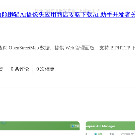
打开
“懒猫微服客户端”
下载应用
力舱
懒猫AI摄像头
应用商店
攻略
下载
AI 助手
开发者
于查询 OpenStreetMap 数据。提供 Web 管理面板，支持 BT/H
赞
0 条评论
0 次催更