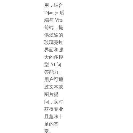
用，结合
Django 后
端与 Vite
前端，提
供炫酷的
玻璃霓虹
界面和强
大的多模
型 AI 问
答能力。
用户可通
过文本或
图片提
问，实时
获得专业
且趣味十
足的答
案。