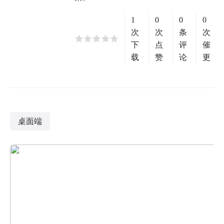
1
0
0
0
次
次
条
次
下
点
评
催
载
赞
论
更
桌面端