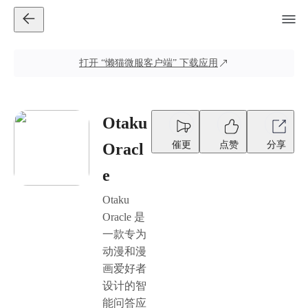
打开
“懒猫微服客户端”
下载应用
Otaku
催更
点赞
分享
Oracl
e
Otaku
Oracle 是
一款专为
动漫和漫
画爱好者
设计的智
能问答应