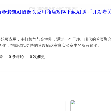
打开
“懒猫微服客户端”
下载应用
力舱
懒猫AI摄像头
应用商店
攻略
下载
AI 助手
开发者
melab 起始页应用，主打极简与高性能，通过一个干净、现代的首页
久化，帮助你以更快的速度触达家庭实验室中的所有资源。
赞
0 条评论
0 次催更