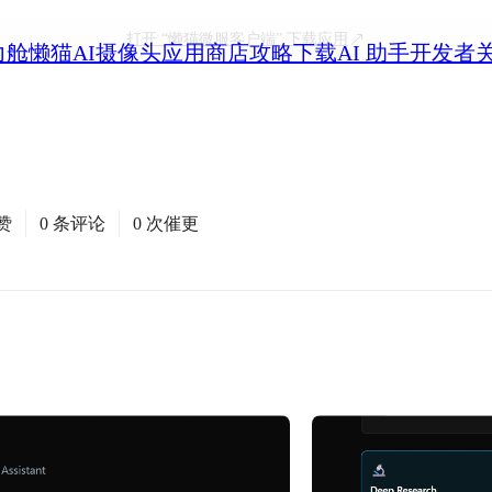
打开
“懒猫微服客户端”
下载应用
力舱
懒猫AI摄像头
应用商店
攻略
下载
AI 助手
开发者
赞
0 条评论
0 次催更