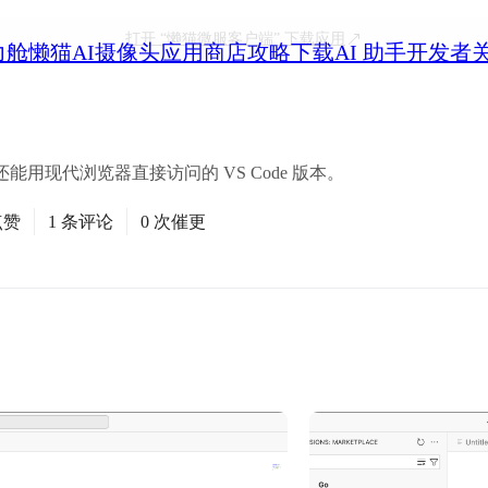
打开
“懒猫微服客户端”
下载应用
力舱
懒猫AI摄像头
应用商店
攻略
下载
AI 助手
开发者
用现代浏览器直接访问的 VS Code 版本。
点赞
1 条评论
0 次催更