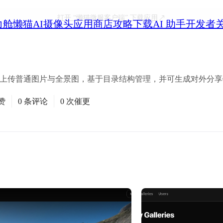
打开
“懒猫微服客户端”
下载应用
力舱
懒猫AI摄像头
应用商店
攻略
下载
AI 助手
开发者
。支持上传普通图片与全景图，基于目录结构管理，并可生成对外分
赞
0 条评论
0 次催更