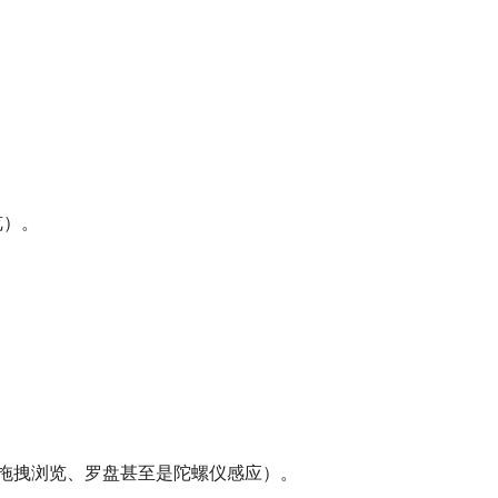
览）。
染器（支持鼠标拖拽浏览、罗盘甚至是陀螺仪感应）。