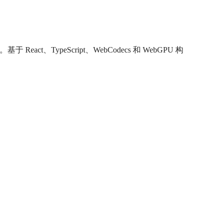
、TypeScript、WebCodecs 和 WebGPU 构