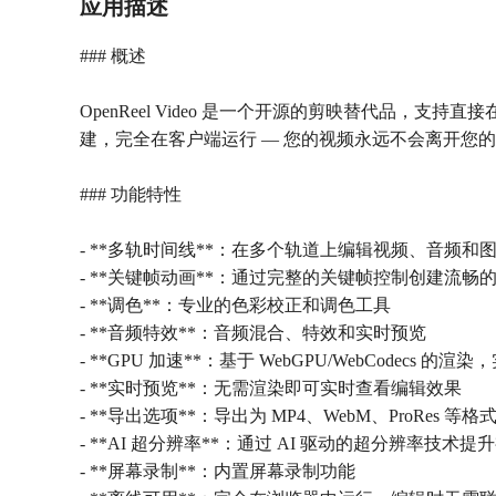
应用描述
### 概述
OpenReel Video 是一个开源的剪映替代品，支持直接在
建，完全在客户端运行 — 您的视频永远不会离开您
### 功能特性
- **多轨时间线**：在多个轨道上编辑视频、音频和
- **关键帧动画**：通过完整的关键帧控制创建流畅
- **调色**：专业的色彩校正和调色工具
- **音频特效**：音频混合、特效和实时预览
- **GPU 加速**：基于 WebGPU/WebCodecs 的
- **实时预览**：无需渲染即可实时查看编辑效果
- **导出选项**：导出为 MP4、WebM、ProRes 等格
- **AI 超分辨率**：通过 AI 驱动的超分辨率技术
- **屏幕录制**：内置屏幕录制功能