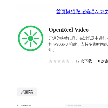
首页
懒猫微服
懒猫AI算
OpenReel Video
开源剪映替代品。在浏览器中进行专业视频编
和 WebGPU 构建，支持多轨时间线
能。
12 次下载
0 次
桌面端