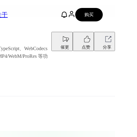
关于
购买
催更
点赞
分享
ipt、WebCodecs
ebM/ProRes 等功