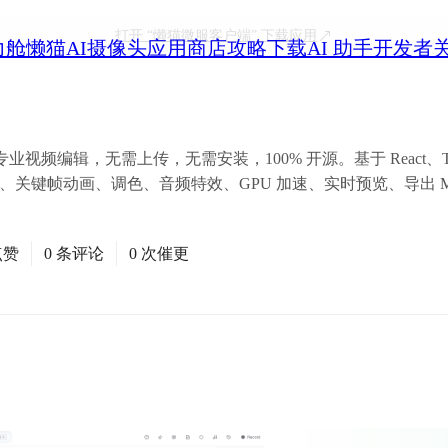
打开
“懒猫微服客户端”
下载应用
力舱
懒猫AI摄像头
应用商店
攻略
下载
AI 助手
开发者
辑，无需上传，无需安装，100% 开源。基于 React、TypeScr
、关键帧动画、调色、音频特效、GPU 加速、实时预览、导出 MP4/W
点赞
0 条评论
0 次催更