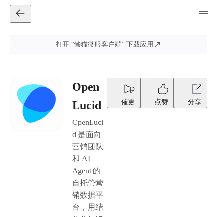
打开
“懒猫微服客户端”
下载应用
Open
催更
点赞
分享
Lucid
OpenLuci
d 是面向
营销团队
和 AI
Agent 的
自托管营
销数据平
台，用结