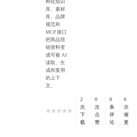
构化知识
库、素材
库、品牌
规范和
MCP 接口
把商品营
销资料变
成可被 AI
读取、生
成和复用
的上下
文。
2
0
0
0
次
次
条
次
下
点
评
催
载
赞
论
更