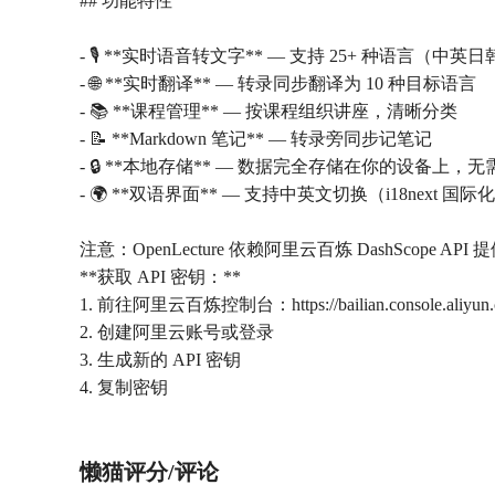
## 功能特性
- 🎙️ **实时语音转文字** — 支持 25+ 种语言（中
- 🌐 **实时翻译** — 转录同步翻译为 10 种目标语言
- 📚 **课程管理** — 按课程组织讲座，清晰分类
- 📝 **Markdown 笔记** — 转录旁同步记笔记
- 🔒 **本地存储** — 数据完全存储在你的设备上，
- 🌍 **双语界面** — 支持中英文切换（i18next 国际
注意：OpenLecture 依赖阿里云百炼 DashScope
**获取 API 密钥：**
1. 前往阿里云百炼控制台：https://bailian.console.aliyun.co
2. 创建阿里云账号或登录
3. 生成新的 API 密钥
4. 复制密钥
懒猫评分/评论