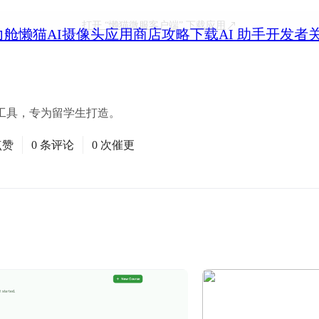
打开
“懒猫微服客户端”
下载应用
力舱
懒猫AI摄像头
应用商店
攻略
下载
AI 助手
开发者
工具，专为留学生打造。
点赞
0 条评论
0 次催更