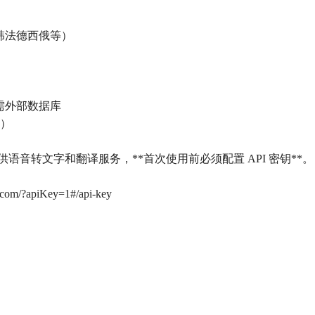
英日韩法德西俄等）
无需外部数据库
化）
 API 提供语音转文字和翻译服务，**首次使用前必须配置 API 密钥**。
m/?apiKey=1#/api-key