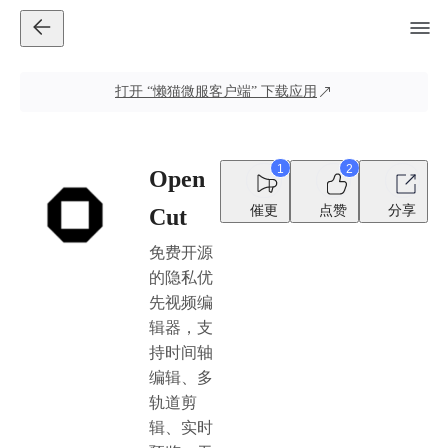
打开
“懒猫微服客户端”
下载应用
1
2
Open
催更
点赞
分享
Cut
免费开源
的隐私优
先视频编
辑器，支
持时间轴
编辑、多
轨道剪
辑、实时