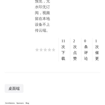
预览，无
水印无订
阅，视频
留在本地
设备不上
传云端。
11
2
0
1
次
次
条
次
下
点
评
催
载
赞
论
更
桌面端