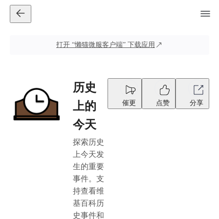
打开
“懒猫微服客户端”
下载应用
历史
催更
点赞
分享
上的
今天
探索历史
上今天发
生的重要
事件。支
持查看维
基百科历
史事件和