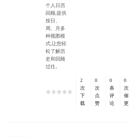
个人日历
回顾,提供
按日、
周、月多
种视图模
式,让您轻
松了解历
史和回顾
过往。
2
0
0
0
次
次
条
次
下
点
评
催
载
赞
论
更