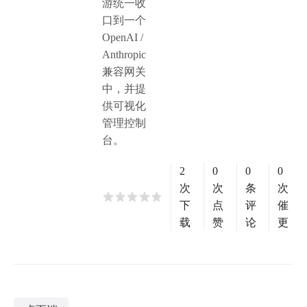
游统一收
口到一个
OpenAI /
Anthropic
兼容网关
中，并提
供可视化
管理控制
台。
2
0
0
0
次
次
条
次
下
点
评
催
载
赞
论
更