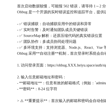
首次启动数据较慢，可能报 502 错误，请等待 1～2
Ohbug 是一个开源的实时错误监控和追踪平台，提
- ✅ 错误捕获：自动捕获应用中的错误和异常
- ✅ 实时告警：及时通知团队成员关键错误
- ✅ SourceMap 解析：还原压缩代码的真实错误位置
- ✅ 团队协作：多成员协同处理问题
- ✅ 多环境支持：支持浏览器、Node.js、React、Vue 
Ohbug 采用**自动注册**机制，首次登录时系统会
1. 访问登录页面：https://ohbug.XXX.heiyu.space/auth/si
2. 输入任意邮箱地址和密码：
- **邮箱地址**：任意有效的邮箱格式（例如：`admin@ex
- **密码**：8-24 位字符
> ⚠️ **重要提示**：首次输入的邮箱和密码会自