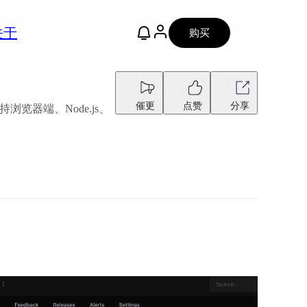
关于
购买
催更
点赞
分享
览器端、Node.js、