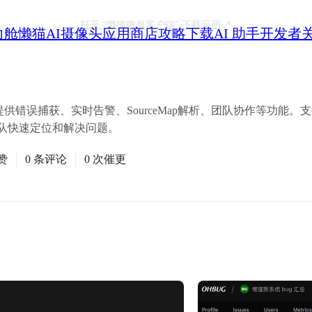
打开
“懒猫微服客户端”
下载应用
力舱
懒猫AI摄像头
应用商店
攻略
下载
AI 助手
开发者
供错误捕获、实时告警、SourceMap解析、团队协作等功能。支持浏
发团队快速定位和解决问题。
赞
0 条评论
0 次催更