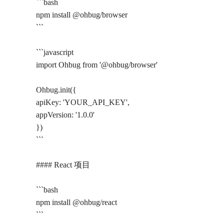
```bash
npm install @ohbug/browser
```
```javascript
import Ohbug from '@ohbug/browser'
Ohbug.init({
apiKey: 'YOUR_API_KEY',
appVersion: '1.0.0'
})
```
#### React 项目
```bash
npm install @ohbug/react
```