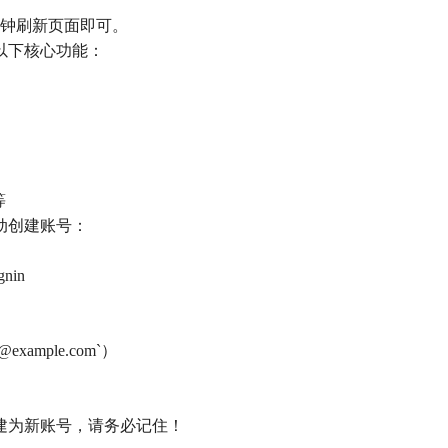
 分钟刷新页面即可。
供以下核心功能：
等
自动创建账号：
gnin
ample.com`）
动创建为新账号，请务必记住！