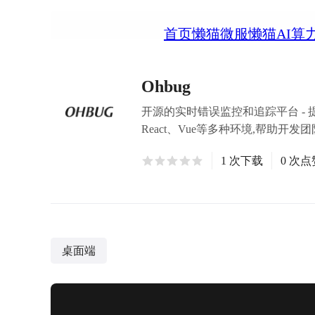
首页
懒猫微服
懒猫AI算
Ohbug
开源的实时错误监控和追踪平台 - 提
React、Vue等多种环境,帮助开
1 次下载
0 次点
桌面端