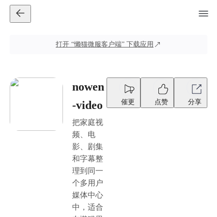
打开
“懒猫微服客户端”
下载应用
nowen
催更
点赞
分享
-video
把家庭视
频、电
影、剧集
和字幕整
理到同一
个多用户
媒体中心
中，适合