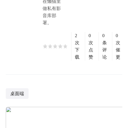
在懒猫里
做私有影
音库部
署。
2
0
0
0
次
次
条
次
下
点
评
催
载
赞
论
更
桌面端