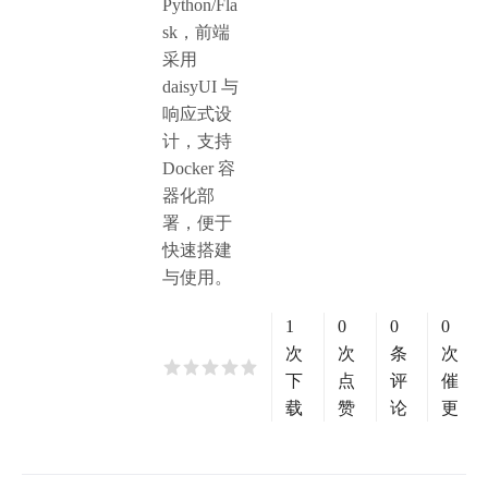
Python/Fla
sk，前端
采用
daisyUI 与
响应式设
计，支持
Docker 容
器化部
署，便于
快速搭建
与使用。
1
0
0
0
次
次
条
次
下
点
评
催
载
赞
论
更