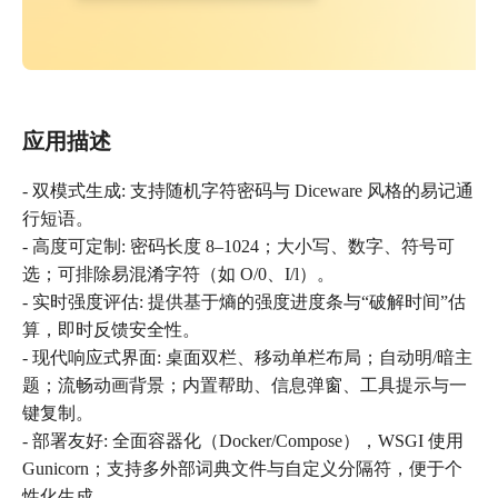
应用描述
- 双模式生成: 支持随机字符密码与 Diceware 风格的易记通
行短语。
- 高度可定制: 密码长度 8–1024；大小写、数字、符号可
选；可排除易混淆字符（如 O/0、I/l）。
- 实时强度评估: 提供基于熵的强度进度条与“破解时间”估
算，即时反馈安全性。
- 现代响应式界面: 桌面双栏、移动单栏布局；自动明/暗主
题；流畅动画背景；内置帮助、信息弹窗、工具提示与一
键复制。
- 部署友好: 全面容器化（Docker/Compose），WSGI 使用
Gunicorn；支持多外部词典文件与自定义分隔符，便于个
性化生成。