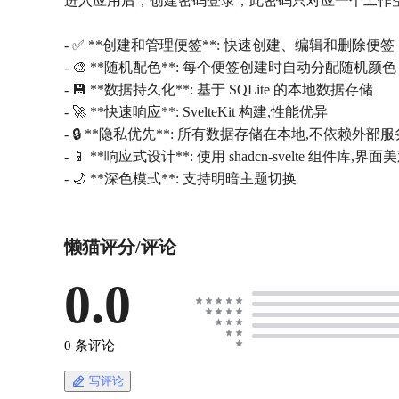
进入应用后，创建密码登录，此密码只对应一个工作
- ✅ **创建和管理便签**: 快速创建、编辑和删除便签
- 🎨 **随机配色**: 每个便签创建时自动分配随机颜色
- 💾 **数据持久化**: 基于 SQLite 的本地数据存储
- 🚀 **快速响应**: SvelteKit 构建,性能优异
- 🔒 **隐私优先**: 所有数据存储在本地,不依赖外部服
- 📱 **响应式设计**: 使用 shadcn-svelte 组件库,界
- 🌙 **深色模式**: 支持明暗主题切换
懒猫评分/评论
0.0
0 条评论
写评论