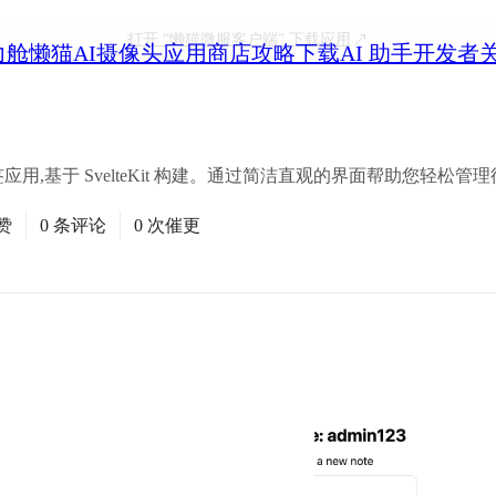
打开
“懒猫微服客户端”
下载应用
力舱
懒猫AI摄像头
应用商店
攻略
下载
AI 助手
开发者
签应用,基于 SvelteKit 构建。通过简洁直观的界面帮助您轻松
赞
0 条评论
0 次催更