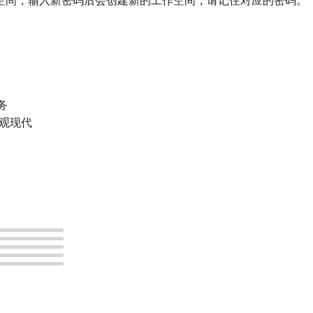
空间，输入新密码后会创建新的工作空间，请记住对应的密码。
务
面美观现代