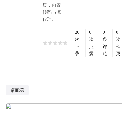
集，内置
转码与流
代理。
20
0
0
0
次
次
条
次
下
点
评
催
载
赞
论
更
桌面端