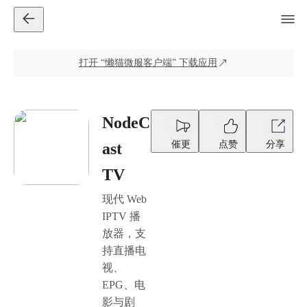
打开
“懒猫微服客户端”
下载应用
NodeC
催更
点赞
分享
ast
TV
现代 Web
IPTV 播
放器，支
持直播电
视、
EPG、电
影与剧