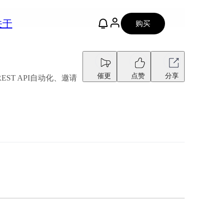
关于
购买
催更
点赞
分享
T API自动化、邀请