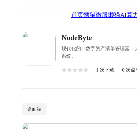
首页
懒猫微服
懒猫AI算
NodeByte
现代化的IT数字资产清单管理器，
系统。
1 次下载
0 次点
桌面端